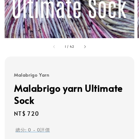
1
/
42
Malabrigo Yarn
Malabrigo yarn Ultimate
Sock
Regular
NT$ 720
price
總分:
0
-
0
評價