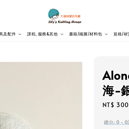
具及配件
課程, 服務&其他
書籍/織圖/材料包
規格/材
Alon
海-銀
Sale
NT$ 300
price
總分:
0
-
0