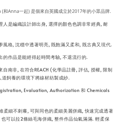
 Anna (和Anna一起) 是個來自英國成立於2017年的小眾品牌.
人是編織設計師出身, 選擇的顏色色調非常經典, 耐
風格, 沈穩中透著明亮, 既飽滿又柔和, 既古典又現代.
出的作品是能經得起時間考驗, 不退流行的.
南非, 在符合REACH (化學品註冊, 評估, 授權, 限制
且人道飼養的環境下將線材紡製成紗.
ration, Evaluation, Authorization 和 Chemicals
維柔細不刺癢, 可與同色的柔細美麗併織, 快速完成透著
 也可以拉2條絲毛海併織, 整件作品仙氣滿滿. 輕柔保