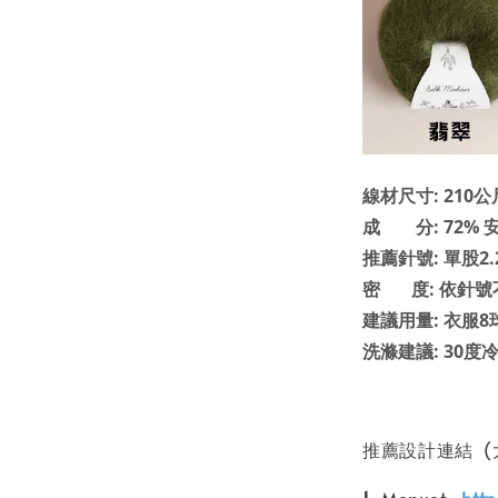
線材尺寸: 210公尺
成 分: 72% 
推薦針號: 單股2.2
密 度: 依針號
建議用量: 衣服8
洗滌建議: 30
推薦設計連結 