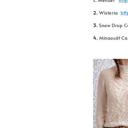
1.
Menuet
http
2.
Wisteria
htt
3.
Snow Drop 
4.
Minaouët C