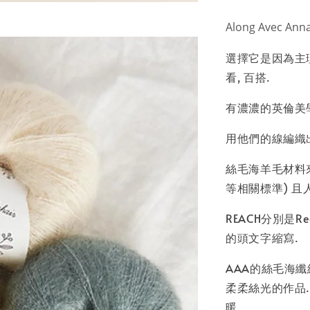
Along Avec
選擇它是因為主理
看, 百搭.
有濃濃的英倫美學
用他們的線編織
絲毛海羊毛材料來自
等相關標準) 
REACH分別是Regist
的頭文字縮寫.
AAA的絲毛海纖
柔柔絲光的作品.
暖.