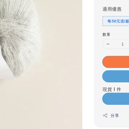
適用優惠
每50元送1
數量
現貨 1 件
分享