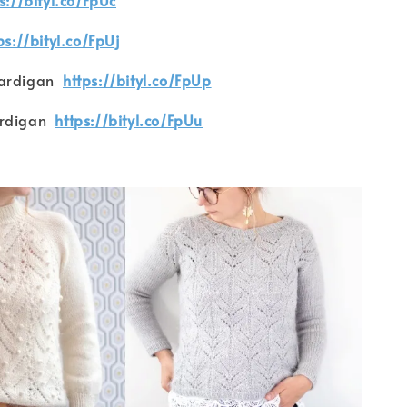
s://bityl.co/FpUc
ps://bityl.co/FpUj
Cardigan
https://bityl.co/FpUp
ardigan
https://bityl.co/FpUu