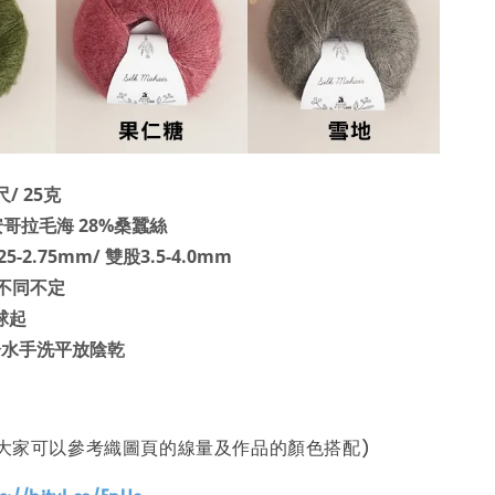
/ 25克
安哥拉毛海 28%桑蠶絲
5-2.75mm/ 雙股3.5-4.0mm
不同不定
球起
度冷水手洗平放陰乾
(大家可以參考織圖頁的線量及作品的顏色搭配)