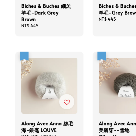
Biches & Buches 細羔
Biches & Buch
羊毛-Dark Grey
羊毛-Grey Brow
Brown
Regular
NT$ 445
price
Regular
NT$ 445
price
優惠
優惠
Along Avec Anna 絲毛
Along Avec A
海-銀毫 LOUVE
美麗諾--雪地