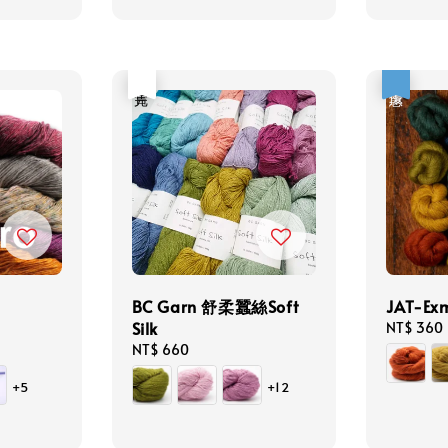
售完
優惠
BC Garn 舒柔蠶絲Soft
JAT-Exm
Silk
Sale
NT$ 360
price
Regular
NT$ 660
price
+5
+12