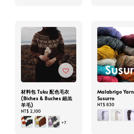
材料包 Tuku 配色毛衣
Malabrigo Yarn
(Biches & Buches 細羔
Susurro
羊毛)
Regular
NT$ 830
price
Regular
NT$ 2,100
price
+7