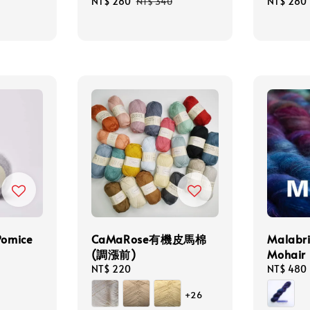
Sale
NT$ 280
Regular
Sale
NT$ 280
NT$ 340
price
price
price
Pomice
CaMaRose有機皮馬棉
Malabri
(調漲前)
Mohair
Regular
NT$ 220
Regular
NT$ 480
price
price
+26