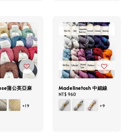
Rose蒲公英亞麻
Madelinetosh 中細線
Regular
NT$ 960
price
+19
+9