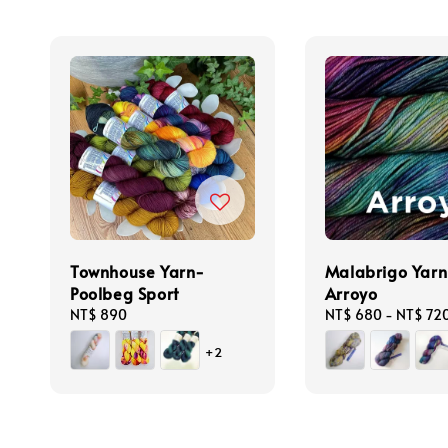
Townhouse Yarn-
Malabrigo Yarn
Poolbeg Sport
Arroyo
Regular
NT$ 890
Regular
NT$ 680
-
NT$ 72
price
price
+2