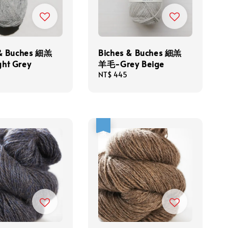
 & Buches 細羔
Biches & Buches 細羔
ht Grey
羊毛-Grey Beige
Regular
NT$ 445
price
優惠