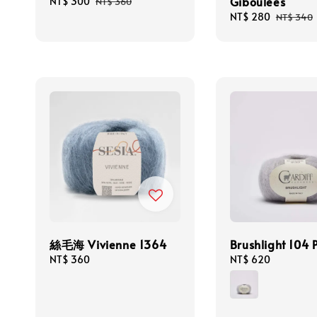
Giboulées
Sale
NT$ 300
Regular
NT$ 360
price
price
Sale
NT$ 280
Regular
NT$ 340
price
price
絲毛海 Vivienne 1364
Brushlight 104 
Regular
NT$ 360
Regular
NT$ 620
price
price