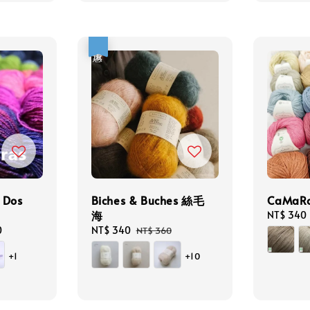
優惠
 Dos
Biches & Buches 絲毛
CaMa
海
Regular
NT$ 340
price
0
Sale
NT$ 340
Regular
NT$ 360
price
price
+1
+10