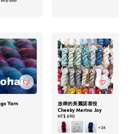
price
Regular
NT$ 340
price
go Yarn
放肆的美麗諾喜悅
Cheeky Merino Joy
Regular
NT$ 690
price
+26