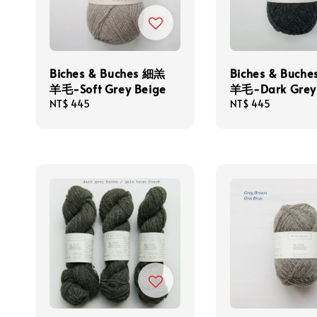
Biches & Buches 細羔
Biches & Buch
羊毛-Soft Grey Beige
羊毛-Dark Grey
Regular
NT$ 445
Regular
NT$ 445
price
price