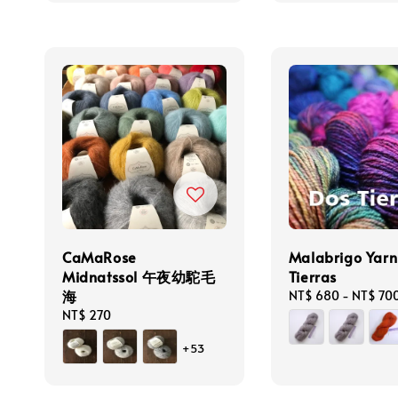
CaMaRose
Malabrigo Yarn
Midnatssol 午夜幼駝毛
Tierras
海
Regular
NT$ 680
-
NT$ 70
price
Regular
NT$ 270
price
+53