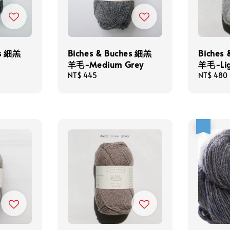
es 細羔
Biches & Buches 細羔
Biches
羊毛-Medium Grey
羊毛-Lig
Regular
NT$ 445
Regular
NT$ 480
price
price
優惠