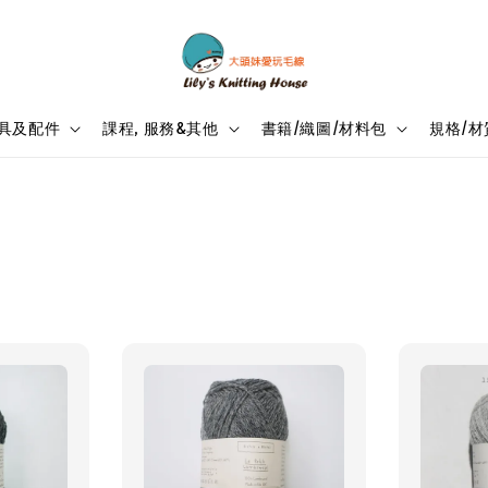
具及配件
課程, 服務&其他
書籍/織圖/材料包
規格/材