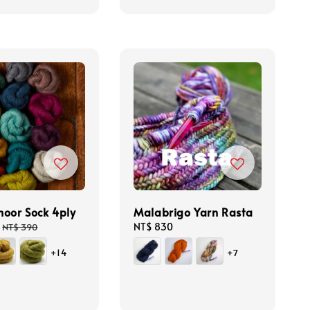
oor Sock 4ply
Malabrigo Yarn Rasta
Regular
Regular
NT$ 830
NT$ 390
price
price
+14
+7