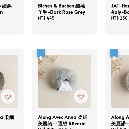
es 細羔
Biches & Buches 細羔
JAT-Har
n
羊毛-Dark Rose Grey
4ply-B
Regular
NT$ 445
Sale
NT$ 230
price
price
優惠
優惠
nna 柔細
Along Avec Anna 柔細
Along 
美麗諾--遐想 Rêverie
美麗諾-