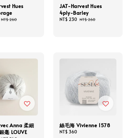
vest Hues
JAT-Harvest Hues
orage
4ply-Barley
Regular
Sale
NT$ 230
Regular
NT$ 260
NT$ 260
price
price
price
Avec Anna 柔細
絲毛海 Vivienne 1578
銀毫 LOUVE
Regular
NT$ 360